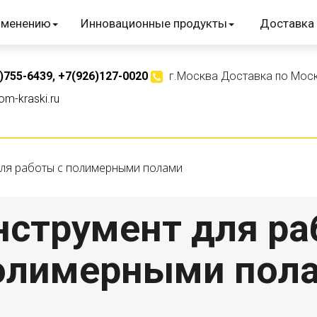
именению
Инновационные продукты
Доставка 
)755-6439
,
+7(926)127-0020
г.Москва Доставка по Моск
m-kraski.ru
для работы с полимерными полами
нструмент для ра
олимерными пол