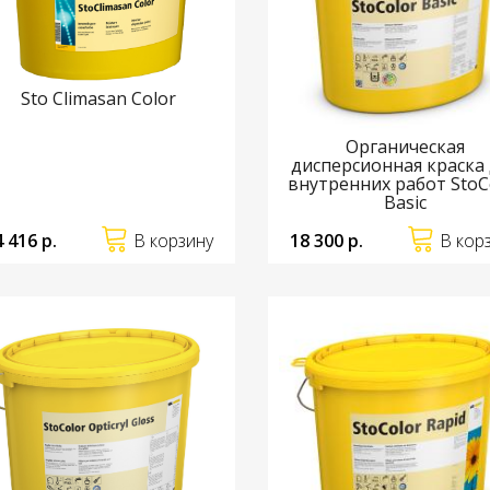
Sto Climasan Color
Органическая
дисперсионная краска
внутренних работ StoC
Basic
4 416 р.
В корзину
18 300 р.
В кор