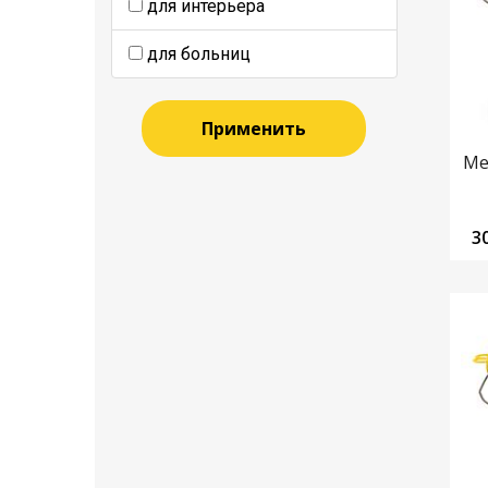
для интерьера
для больниц
Применить
Ме
3