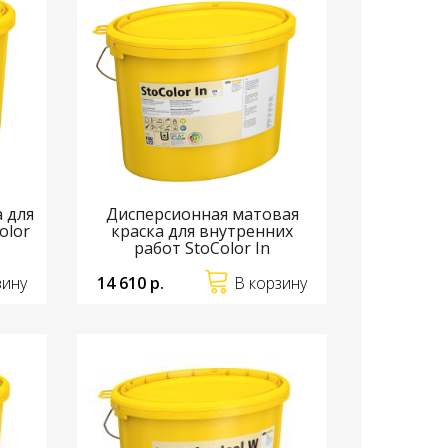
 для
Дисперсионная матовая
olor
краска для внутренних
работ StoColor In
зину
14 610 р.
В корзину