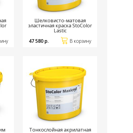
ная
Шелковисто-матовая
lor
эластичная краска StoColor
Lastic
зину
47 580 р.
В корзину
ким
Тонкослойная акрилатная