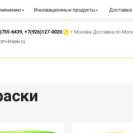
именению
Инновационные продукты
Доставка 
)755-6439
,
+7(926)127-0020
г.Москва Доставка по Моск
m-kraski.ru
раски