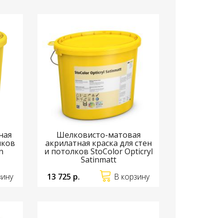
ная
Шелковисто-матовая
лков
акрилатная краска для стен
n
и потолков StoColor Opticryl
Satinmatt
зину
13 725 р.
В корзину