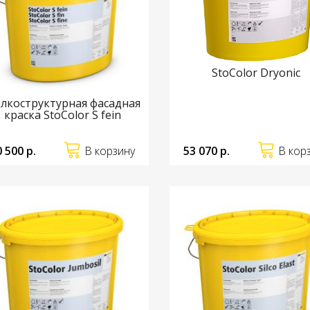
StoColor Dryonic
лкоструктурная фасадная
краска StoColor S fein
0 500 р.
В корзину
53 070 р.
В кор