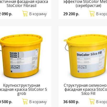
астичная фасадная краска
эффектом StoColor Meta
StoColor Fibrasil
(серебристая)
2 090 р.
В корзину
29 200 р.
В кор
Крупноструктурная
Структурная силиконо
асадная краска StoColor S
фасадная краска StoCo
grob
Silco Fill
0 500 р.
В корзину
36 600 р.
В кор