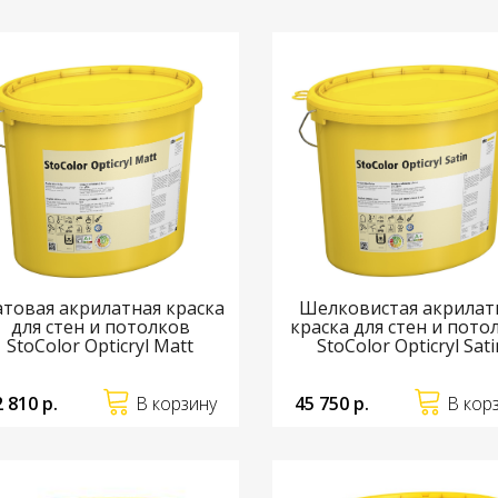
товая акрилатная краска
Шелковистая акрилат
для стен и потолков
краска для стен и пото
StoColor Opticryl Matt
StoColor Opticryl Sati
2 810 р.
В корзину
45 750 р.
В кор