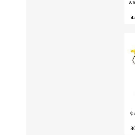
эл
4
ф
3