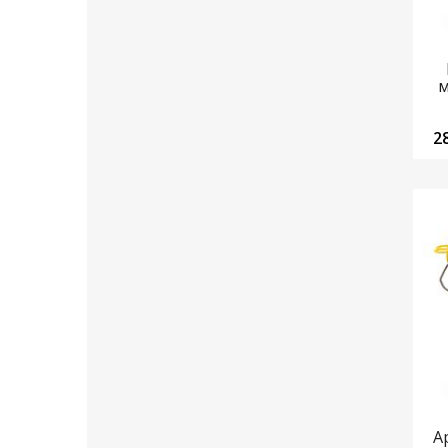
м
2
А