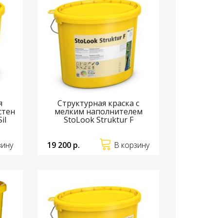
я
Структурная краска с
стен
мелким наполнителем
il
StoLook Struktur F
зину
19 200 р.
В корзину