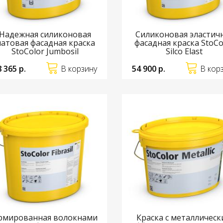
Надежная силиконовая
Силиконовая эластич
атовая фасадная краска
фасадная краска StoCo
StoColor Jumbosil
Silco Elast
8 365 р.
В корзину
54 900 р.
В кор
рмированная волокнами
Краска с металличес