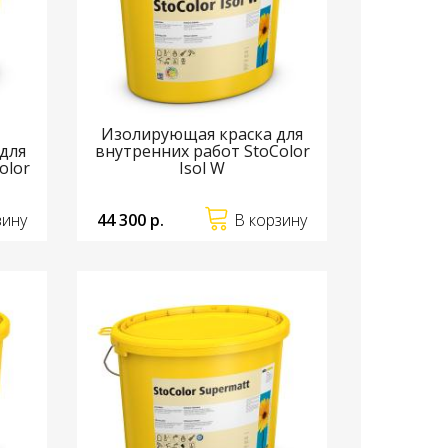
Изолирующая краска для
 для
внутренних работ StoColor
olor
Isol W
зину
44 300 р.
В корзину