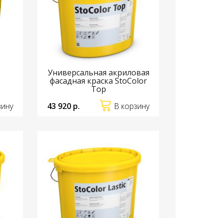
Универсальная акриловая
фасадная краска StoColor
Top
зину
43 920 р.
В корзину