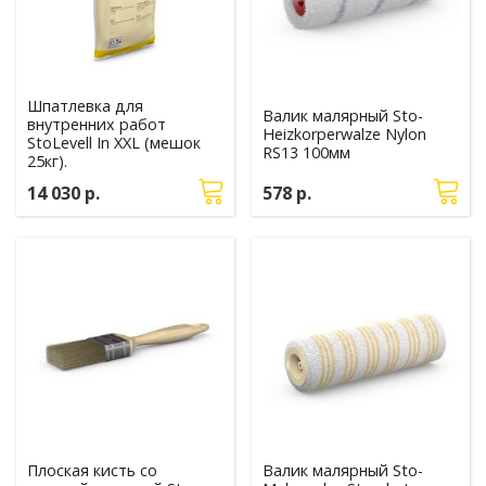
Шпатлевка для
Валик малярный Sto-
внутренних работ
Heizkorperwalze Nylon
StoLevell In XXL (мешок
RS13 100мм
25кг).
14 030 р.
578 р.
Плоская кисть со
Валик малярный Sto-