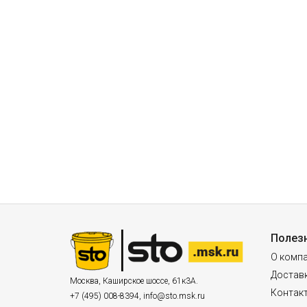
Полез
О комп
Доставк
Москва
,
Каширское шоссе, 61к3А.
Контак
+7 (495) 008-8394
,
info@sto.msk.ru