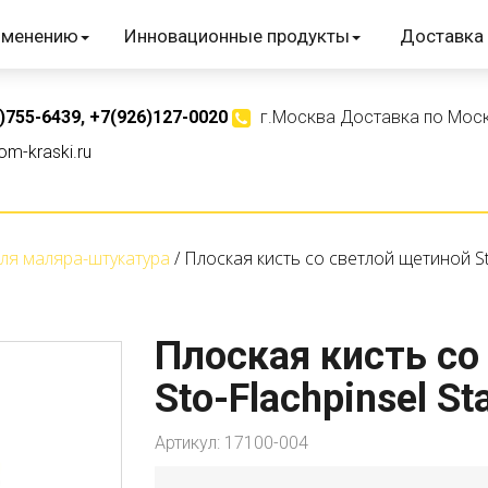
именению
Инновационные продукты
Доставка 
)755-6439
,
+7(926)127-0020
г.Москва Доставка по Моск
m-kraski.ru
ля маляра-штукатура
Плоская кисть со светлой щетиной St
Плоская кисть со
Sto-Flachpinsel S
Артикул:
17100-004