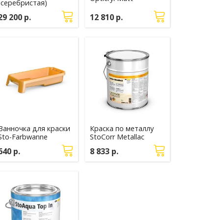
(серебристая)
29 200 р.
12 810 р.
Ванночка для краски
Краска по металлу
Sto-Farbwanne
StoCorr Metallac
640 р.
8 833 р.