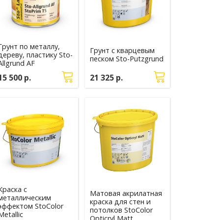
Грунт по металлу,
Грунт с кварцевым
дереву, пластику Sto-
песком Sto-Putzgrund
Allgrund AF
15 500 р.
21 325 р.
Краска с
Матовая акрилатная
металлическим
краска для стен и
эффектом StoColor
потолков StoColor
Metallic
Opticryl Matt