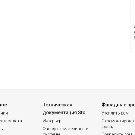
ное
Техническая
Фасадные пр
документация Sto
ании
Утеплить дом
а и оплата
Интерьер
Отремонтирова
фасад
ты
Фасадные материалы и
системы
Покрасить дом