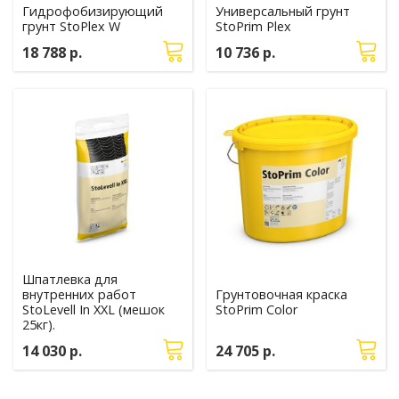
Гидрофобизирующий
Универсальный грунт
грунт StoPlex W
StoPrim Plex
18 788 р.
10 736 р.
Шпатлевка для
внутренних работ
Грунтовочная краска
StoLevell In XXL (мешок
StoPrim Color
25кг).
14 030 р.
24 705 р.