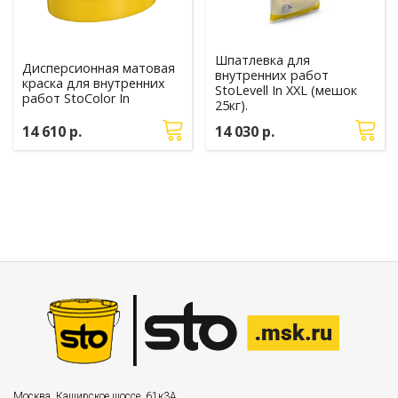
Шпатлевка для
Дисперсионная матовая
внутренних работ
краска для внутренних
StoLevell In XXL (мешок
работ StoColor In
25кг).
14 610 р.
14 030 р.
Москва
,
Каширское шоссе, 61к3А.