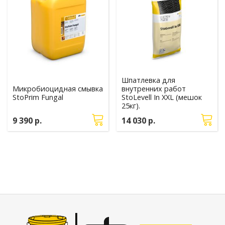
Шпатлевка для
Микробиоцидная смывка
внутренних работ
StoPrim Fungal
StoLevell In XXL (мешок
25кг).
9 390 р.
14 030 р.