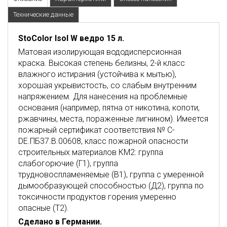
Технические данные
StoColor Isol W
ведро
15
л
.
Матовая изолирующая вододисперсионная
краска. Высокая степень белизны, 2-й класс
влажного истирания (устойчива к мытью),
хорошая укрывистость, со слабым внутренним
напряжением. Для нанесения на проблемные
основания (например, пятна от никотина, копоти,
ржавчины, места, пораженные лигнином). Имеется
пожарный сертификат соответствия № C-
DE.ПБ37.В.00608, класс пожарной опасности
строительных материалов КМ2: группа
слабогорючие (Г1), группа
трудновоспламеняемые (В1), группа с умеренной
дымообразующей способностью (Д2), группа по
токсичности продуктов горения умеренно
опасные (Т2).
Сделано в Германии.