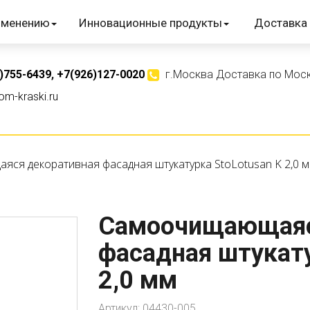
именению
Инновационные продукты
Доставка 
)755-6439
,
+7(926)127-0020
г.Москва Доставка по Моск
m-kraski.ru
ся декоративная фасадная штукатурка StoLotusan K 2,0 
Самоочищающаяс
фасадная штукату
2,0 мм
Артикул:
04430-005