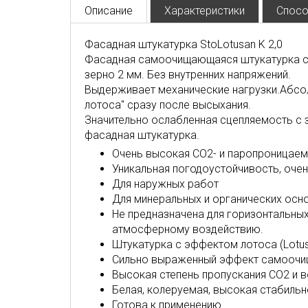
Описание
Характеристики
Спосо
Фасадная штукатурка StoLotusan K 2,0
Фасадная самоочищающаяся штукатурка с э
зерно 2 мм. Без внутренних напряжений.
Выдерживает механические нагрузки.Абсо
лотоса" сразу после высыхания.
Значительно ослабленная сцепляемость с
фасадная штукатурка.
Очень высокая CO2- и паропроницаем
Уникальная погодоустойчивость, оче
Для наружных работ
Для минеральных и органических осн
Не предназначена для горизонтальны
атмосферному воздействию.
Штукатурка с эффектом лотоса (Lotus
Сильно выраженный эффект самоочищ
Высокая степень пропускания CO2 и в
Белая, колеруемая, высокая стабильн
Готова к применению.