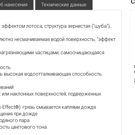
С
б нанесения
Технические данные
ффектом лотоса, структура зернистая ("шуба"),
лютно несмачиваемая водой поверхность, "эффект
 загрязняющими частицами, самоочищающаяся
ость.
нь высокая водоотталкивающая способность.
ований
х или наклонных поверхностей, подверженных
-Effect®): грязь смывается каплями дождя.
ения при дожде.
одяного пара.
ость цветового тона.