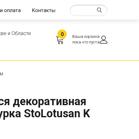
и оплата
Контакты
ве и Области
0
Ваша корзина
пока что пуста
мм
я декоративная
рка StoLotusan K