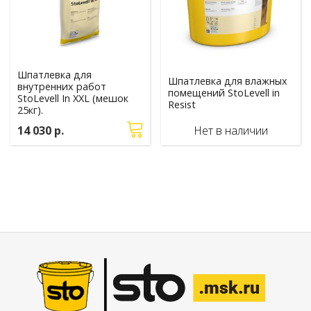
Шпатлевка для
Шпатлевка для влажных
внутренних работ
помещений StoLevell in
StoLevell In XXL (мешок
Resist
25кг).
14 030 р.
Нет в наличии